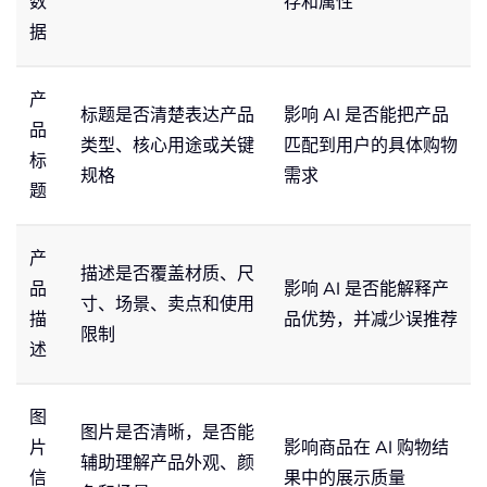
数
存和属性
据
产
标题是否清楚表达产品
影响 AI 是否能把产品
品
类型、核心用途或关键
匹配到用户的具体购物
标
规格
需求
题
产
描述是否覆盖材质、尺
品
影响 AI 是否能解释产
寸、场景、卖点和使用
描
品优势，并减少误推荐
限制
述
图
图片是否清晰，是否能
片
影响商品在 AI 购物结
辅助理解产品外观、颜
信
果中的展示质量