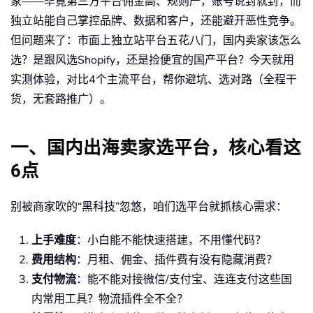
家——毕竟第三方平台佣金高、规则严，账号说封就封，而
独立站能自己掌控品牌、数据和客户，还能避开恶性竞争。
但问题来了：市面上独立站平台五花八门，国内卖家该怎么
选？是跟风选Shopify，还是捡便宜的国产平台？今天就用
实测体验，对比4个主流平台，帮你避坑、选对路（全程干
货，无套路推广）。
一、国内出海卖家选平台，核心看这
6点
别被商家吹的“黑科技”忽悠，咱们选平台就抓核心需求：
上手难度
：小白能不能快速搭建，不用懂代码？
费用结构
：月租、佣金、插件费有没有隐藏消费？
支付物流
：能不能对接微信/支付宝、连连支付这些国
内常用工具？物流插件全不全？